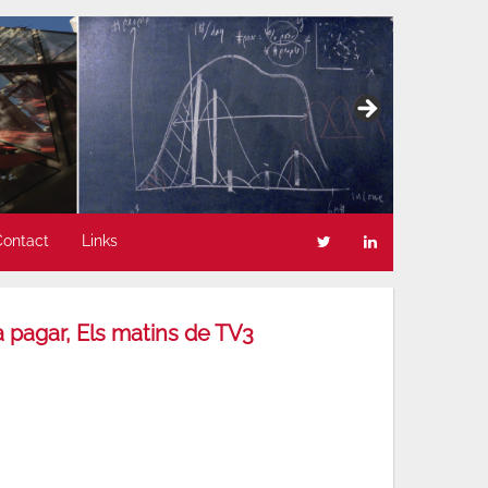
Contact
Links
ca pagar, Els matins de TV3