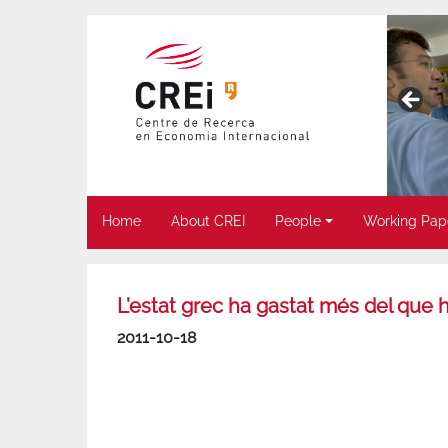
Home
About CREI
People
Working Pap
L’estat grec ha gastat més del que h
2011-10-18