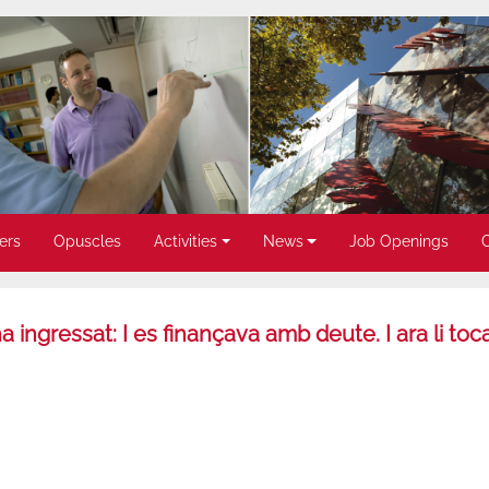
ers
Opuscles
Activities
News
Job Openings
a ingressat: I es finançava amb deute. I ara li to